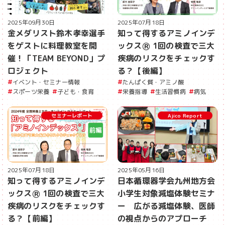
2025年07月18日
2025年09月30日
知って得するアミノインデ
金メダリスト鈴木孝幸選手
ックスⓇ 1回の検査で三大
をゲストに料理教室を開
疾病のリスクをチェックす
催！「TEAM BEYOND」プ
る？【後編】
ロジェクト
たんぱく質・アミノ酸
イベント・セミナー情報
栄養指導
生活習慣病
病気
スポーツ栄養
子ども・食育
セミナーレポート
Ajico Report
2025年07月18日
2025年05月16日
知って得するアミノインデ
日本循環器学会九州地方会
ックスⓇ 1回の検査で三大
小学生対象減塩体験セミナ
疾病のリスクをチェックす
ー 広がる減塩体験、医師
る？【前編】
の視点からのアプローチ