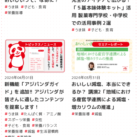
おいしいって、なあに？
先生のアイデアで広がる！
うま味
子ども・食育
「５基本味体験キット」活
栄養指導
用 製菓専門学校・中学校
での活用事例 2選
うま味
子ども・食育
トピックス／ニュース
セミナーレポート
2026年04月01日
2026年03月31日
新機能「アジパンダガイ
おいしい減塩、本当にでき
ド」を追加!! アジパンダが
るか？ 講演2「地域におけ
皆さんに適したコンテンツ
る産官学連携による減塩・
を提案します！
増カリウムの推進」
うま味
たんぱく質・アミノ酸
栄養指導
減塩
スポーツ栄養
女性
子ども・食育
栄養バランス
栄養指導
減塩
生活習慣病