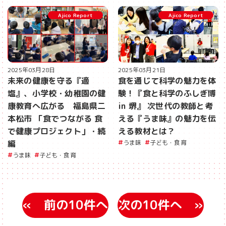
Ajico Report
Ajico Report
2025年03月28日
2025年03月21日
未来の健康を守る『適
食を通じて科学の魅力を体
塩』、小学校・幼稚園の健
験！『食と科学のふしぎ博
康教育へ広がる 福島県二
in 堺』 次世代の教師と考
本松市 「食でつながる 食
える『うま味』の魅力を伝
で健康プロジェクト」・続
える教材とは？
編
うま味
子ども・食育
うま味
子ども・食育
«
»