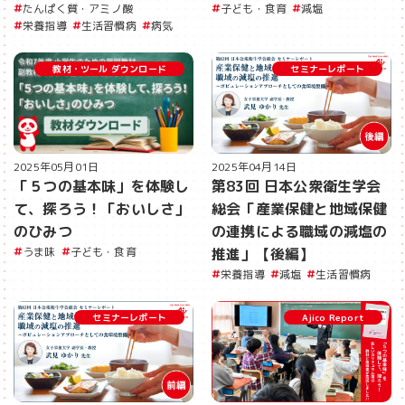
たんぱく質・アミノ酸
子ども・食育
減塩
栄養指導
生活習慣病
病気
教材・ツール ダウンロード
セミナーレポート
2025年05月01日
2025年04月14日
「５つの基本味」を体験し
第83回 日本公衆衛生学会
て、探ろう！「おいしさ」
総会「産業保健と地域保健
のひみつ
の連携による職域の減塩の
うま味
子ども・食育
推進」【後編】
栄養指導
減塩
生活習慣病
セミナーレポート
Ajico Report