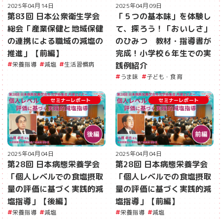
2025年04月14日
2025年04月09日
第83回 日本公衆衛生学会
「５つの基本味」を体験し
総会「産業保健と地域保健
て、探ろう！「おいしさ」
の連携による職域の減塩の
のひみつ 教材・指導書が
推進」【前編】
完成！小学校６年生での実
栄養指導
減塩
生活習慣病
践例紹介
うま味
子ども・食育
セミナーレポート
セミナーレポート
2025年04月04日
2025年04月04日
第28回 日本病態栄養学会
第28回 日本病態栄養学会
「個人レベルでの食塩摂取
「個人レベルでの食塩摂取
量の評価に基づく実践的減
量の評価に基づく実践的減
塩指導」【後編】
塩指導」【前編】
栄養指導
減塩
栄養指導
減塩