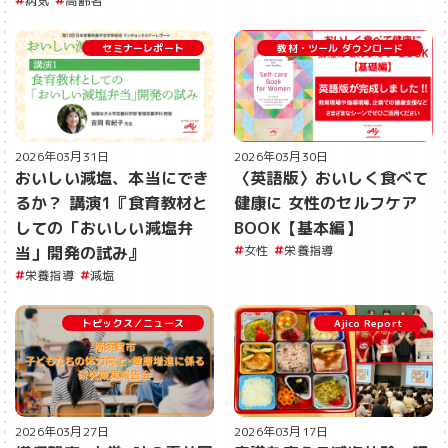
病気
高齢者
セミナーレポート
教材・ツール ダウンロード
2026年03月31日
2026年03月30日
おいしい減塩、本当にでき
〈英語版〉おいしく食べて
るか？ 講演1『食育教材と
健康に 女性のセルフケア
しての「おいしい減塩弁
BOOK【基本編】
当」開発の試み』
女性
栄養指導
栄養指導
減塩
トピックス／ニュース
Ajico Report
2026年03月27日
2026年03月17日