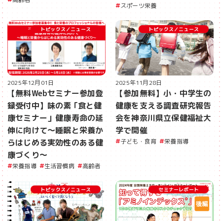
スポーツ栄養
トピックス／ニュース
トピックス／ニュース
2025年12月01日
2025年11月28日
【無料Webセミナー参加登
【参加無料】小・中学生の
録受付中】味の素 ｢食と健
健康を支える調査研究報告
康セミナー」健康寿命の延
会を神奈川県立保健福祉大
伸に向けて～睡眠と栄養か
学で開催
らはじめる実効性のある健
子ども・食育
栄養指導
康づくり～
栄養指導
生活習慣病
高齢者
トピックス／ニュース
セミナーレポート