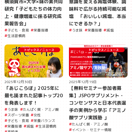
横須賀市×大学×味の素共同
意識を変える減塩体験、調
研究「子どもたちの体力向
味料で広がる持続可能な減
上・健康増進に係る研究成
塩 「おいしい減塩、本当
果報告会」
にできるか？」
子ども・食育
栄養指導
うま味
栄養指導
減塩
生活習慣病
トピックス／ニュース
トピックス／ニュース
2025年12月30日
2025年12月19日
「あじこらぼ」2025年に
【無料セミナー参加者募
最も読まれた記事トップ20
集】JSPOサプリメント・
を発表します！
コンセンサスと日本代表選
うま味
たんぱく質・アミノ酸
手の実例から学ぶ「アミノ
スポーツ栄養
女性
酸サプリ実践塾 」
子ども・食育
栄養バランス
たんぱく質・アミノ酸
栄養指導
減塩
生活習慣病
イベント・セミナー情報
高齢者