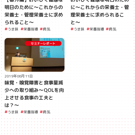
明日のために〜これからの
に〜これからの栄養士・管
栄養士・管理栄養士に求め
理栄養士に求められるこ
られること〜
と〜
うま味
栄養指導
病気
うま味
栄養指導
病気
セミナーレポート
2019年06月11日
味覚・嗅覚障害と食事量減
少への取り組み〜QOLを向
上させる食事の工夫と
は？〜
うま味
栄養指導
病気