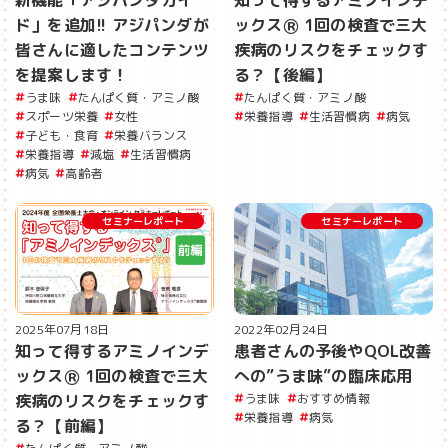
新機能「アジパンダガイ
知って得するアミノインデ
ド」を追加!! アジパンダが
ックスⓇ 1回の検査で三大
皆さんに適したコンテンツ
疾病のリスクをチェックす
を提案します！
る？【後編】
うま味
たんぱく質・アミノ酸
たんぱく質・アミノ酸
スポーツ栄養
女性
栄養指導
生活習慣病
病気
子ども・食育
栄養バランス
栄養指導
減塩
生活習慣病
病気
高齢者
セミナーレポート
セミナーレポート
2025年07月18日
2022年02月24日
知って得するアミノインデ
患者さんの予後やQOL改善
ックスⓇ 1回の検査で三大
への”うま味”の臨床応用
疾病のリスクをチェックす
うま味
おすすめ情報
栄養指導
病気
る？【前編】