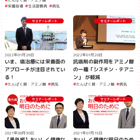
たんぱく質・アミノ酸
栄養指導
生活習慣病
病気
セミナーレポート
セミナーレポート
2022年01月26日
2022年01月20日
いま、癌治療には栄養面の
抗癌剤の副作用をアミノ酸
アプローチが注目されてい
の一種「シスチン・テアニ
る！
ン」 が軽減
たんぱく質・アミノ酸
病気
たんぱく質・アミノ酸
病気
セミナーレポート
セミナーレポート
2021年08月30日
2021年07月15日
【番外編】おいしく健康な
おいしく健康な明日のため