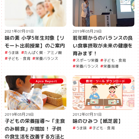
2021年07月01日
2019年03月29日
味の素 小学5年生対象【リ
若年期からのバランスの良
モート出前授業】のご案内
い食事摂取が未来の健康を
うま味
たんぱく質・アミノ酸
育みます！
子ども・食育
栄養バランス
スポーツ栄養
子ども・食育
栄養バランス
栄養指導
Ajico Report
教材・ツール ダウンロード
2019年03月29日
2012年07月31日
子どもの栄養指導〜「主食
味のひみつ【紙芝居】
のみ朝食」が増加！ 子供
うま味
子ども・食育
の食生活を改善する方法と