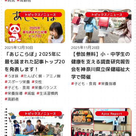
病気
高齢者
トピックス／ニュース
トピックス／ニュース
2025年12月30日
2025年11月28日
「あじこらぼ」2025年に
【参加無料】小・中学生の
最も読まれた記事トップ20
健康を支える調査研究報告
を発表します！
会を神奈川県立保健福祉大
うま味
たんぱく質・アミノ酸
学で開催
スポーツ栄養
女性
子ども・食育
栄養指導
子ども・食育
栄養バランス
栄養指導
減塩
生活習慣病
高齢者
トピックス／ニュース
Ajico Report