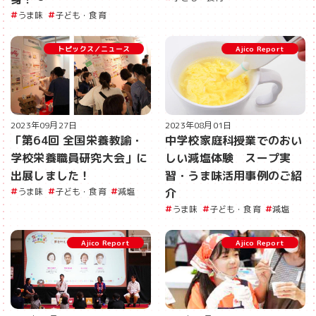
うま味
子ども・食育
トピックス／ニュース
Ajico Report
2023年09月27日
2023年08月01日
「第64回 全国栄養教諭・
中学校家庭科授業でのおい
学校栄養職員研究大会」に
しい減塩体験 スープ実
出展しました！
習・うま味活用事例のご紹
うま味
子ども・食育
減塩
介
うま味
子ども・食育
減塩
Ajico Report
Ajico Report