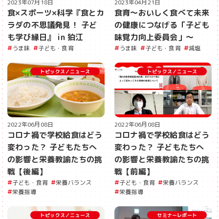
2023年07月18日
2023年04月21日
食×スポーツ×科学『食とカ
食育〜おいしく食べて未来
ラダの不思議発見！ 子ど
の健康につなげる「子ども
も学び縁日』 in 狛江
味覚力向上委員会」〜
うま味
子ども・食育
うま味
子ども・食育
減塩
トピックス／ニュース
トピックス／ニュース
2022年06月08日
2022年06月08日
コロナ禍で学校給食はどう
コロナ禍で学校給食はどう
変わった？ 子どもたちへ
変わった？ 子どもたちへ
の影響と栄養教諭たちの挑
の影響と栄養教諭たちの挑
戦【後編】
戦【前編】
子ども・食育
栄養バランス
子ども・食育
栄養バランス
栄養指導
栄養指導
トピックス／ニュース
セミナーレポート