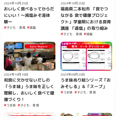
2024年10月25日
2024年10月25日
おいしく食べるってからだ
福島県二本松市 「食でつ
にいい！〜減塩みそ湯体
ながる 食で健康プロジェ
験〜
クト」学童期における食育
子ども・食育
減塩
講座 「適塩」の取り組み
子ども・食育
減塩
Ajico Report
教材・ツール ダウンロード
2024年10月18日
2024年09月20日
和食に欠かせないだしの
うま味ぬり絵シリーズ「お
「うま味」うま味を正しく
みそしる」＆「スープ」
理解し、おいしく食べて健
うま味
子ども・食育
康づくり！
うま味
子ども・食育