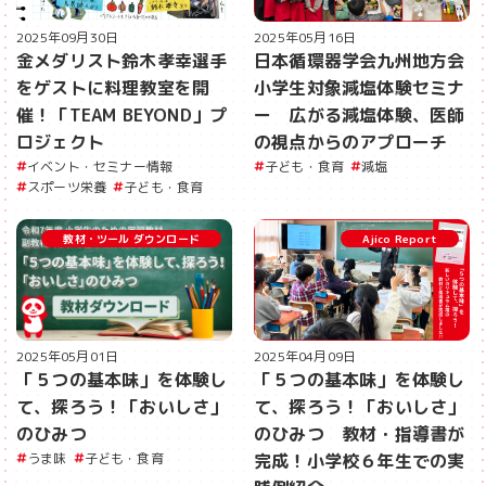
2025年05月16日
2025年09月30日
日本循環器学会九州地方会
金メダリスト鈴木孝幸選手
小学生対象減塩体験セミナ
をゲストに料理教室を開
ー 広がる減塩体験、医師
催！「TEAM BEYOND」プ
の視点からのアプローチ
ロジェクト
子ども・食育
減塩
イベント・セミナー情報
スポーツ栄養
子ども・食育
教材・ツール ダウンロード
Ajico Report
2025年05月01日
2025年04月09日
「５つの基本味」を体験し
「５つの基本味」を体験し
て、探ろう！「おいしさ」
て、探ろう！「おいしさ」
のひみつ
のひみつ 教材・指導書が
うま味
子ども・食育
完成！小学校６年生での実