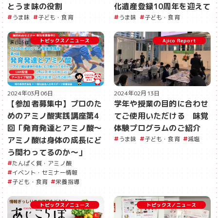
とうま味の役割
化遺産登録10周年を迎えて
うま味
子ども・食育
うま味
子ども・食育
トピックス／ニュース
Ajico Report
2024年02月13日
2024年03月06日
学年や授業の目的に合わせ
【参加者募集中】プロのた
てご使用いただける 味覚
めのアミノ酸実践講座第4
体験プログラムのご紹介
回「発育発達とアミノ酸～
うま味
子ども・食育
減塩
アミノ酸は身体の成長にど
う関わってるのか～」
たんぱく質・アミノ酸
イベント・セミナー情報
子ども・食育
栄養指導
トピックス／ニュース
トピックス／ニュース