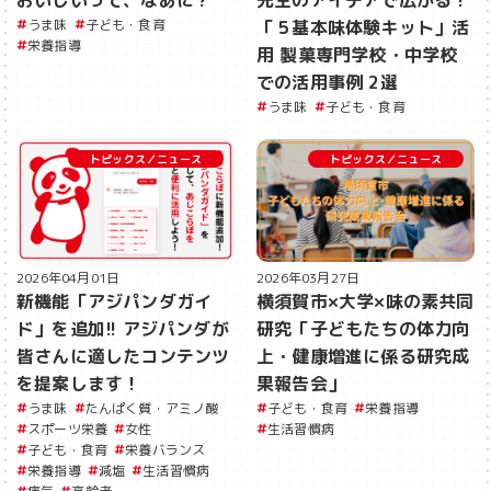
おいしいって、なあに？
先生のアイデアで広がる！
うま味
子ども・食育
「５基本味体験キット」活
栄養指導
用 製菓専門学校・中学校
での活用事例 2選
うま味
子ども・食育
トピックス／ニュース
トピックス／ニュース
2026年04月01日
2026年03月27日
新機能「アジパンダガイ
横須賀市×大学×味の素共同
ド」を追加!! アジパンダが
研究「子どもたちの体力向
皆さんに適したコンテンツ
上・健康増進に係る研究成
を提案します！
果報告会」
うま味
たんぱく質・アミノ酸
子ども・食育
栄養指導
スポーツ栄養
女性
生活習慣病
子ども・食育
栄養バランス
栄養指導
減塩
生活習慣病