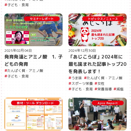
子ども・食育
セミナーレポート
トピックス／ニュース
2024年12月30日
2025年02月04日
「あじこらぼ」2024年に
発育発達とアミノ酸 1. 子
最も読まれた記事トップ20
どもの発育
を発表します！
たんぱく質・アミノ酸
子ども・食育
うま味
たんぱく質・アミノ酸
スポーツ栄養
女性
子ども・食育
栄養指導
減塩
教材・ツール ダウンロード
Ajico Report