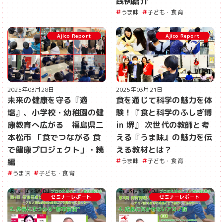
践例紹介
うま味
子ども・食育
Ajico Report
Ajico Report
2025年03月28日
2025年03月21日
未来の健康を守る『適
食を通じて科学の魅力を体
塩』、小学校・幼稚園の健
験！『食と科学のふしぎ博
康教育へ広がる 福島県二
in 堺』 次世代の教師と考
本松市 「食でつながる 食
える『うま味』の魅力を伝
で健康プロジェクト」・続
える教材とは？
編
うま味
子ども・食育
うま味
子ども・食育
セミナーレポート
セミナーレポート