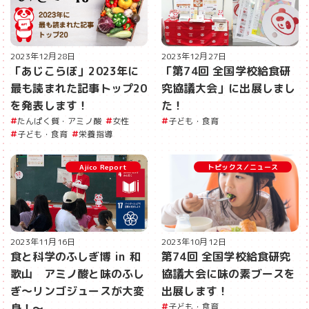
2023年12月28日
2023年12月27日
「あじこらぼ」2023年に
「第74回 全国学校給食研
最も読まれた記事トップ20
究協議大会」に出展しまし
を発表します！
た！
たんぱく質・アミノ酸
女性
子ども・食育
子ども・食育
栄養指導
Ajico Report
トピックス／ニュース
2023年11月16日
2023年10月12日
食と科学のふしぎ博 in 和
第74回 全国学校給食研究
歌山 アミノ酸と味のふし
協議大会に味の素ブースを
ぎ～リンゴジュースが大変
出展します！
身！～
子ども・食育