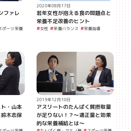
2020年08月17日
カンファレ
若年女性が抱える食の問題点と
栄養不足改善のヒント
スポーツ栄養
女性
栄養バランス
栄養指導
2019年12月10日
スト・山本
アスリートのたんぱく質摂取量
に鈴木志保
が足りない！？～適正量と効果
的な栄養補給とは～
スポーツ栄養
たんぱく質・アミノ酸
スポーツ栄養