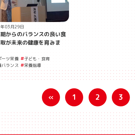
9年03月29日
年期からのバランスの良い食
摂取が未来の健康を育みま
！
ポーツ栄養
子ども・食育
養バランス
栄養指導
«
1
2
3