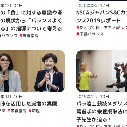
0年12月04日
2020年08月17日
性の「食」に対する意識や考
NSCAジャパンS&C
方の現状から「バランスよく
ンス2019 レポート
べる」の指導について考える
たんぱく質・アミノ酸
栄養バランス
養バランス
栄養指導
0年03月16日
2019年12月10日
ま味を活用した減塩の実際
パラ陸上競技メダリ
ま味
栄養指導
減塩
篤選手の栄養摂取法
子先生が迫る！
たんぱく質・アミノ酸