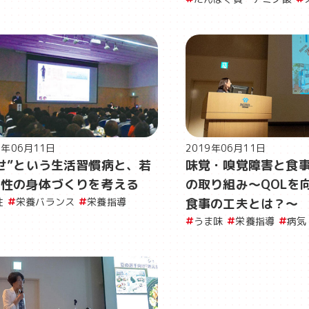
9年06月11日
2019年06月11日
せ”という生活習慣病と、若
味覚・嗅覚障害と食
女性の身体づくりを考える
の取り組み〜QOLを
性
栄養バランス
栄養指導
食事の工夫とは？〜
うま味
栄養指導
病気