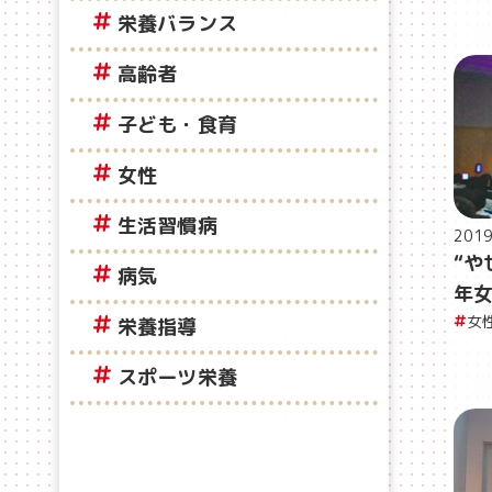
栄養バランス
高齢者
子ども・食育
女性
生活習慣病
201
“や
病気
年
女
栄養指導
スポーツ栄養