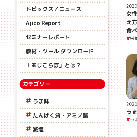
202
トピックス／ニュース
女
え
Ajico Report
食
セミナーレポート
栄
教材・ツール ダウンロード
「あじこらぼ」とは？
カテゴリー
うま味
202
う
たんぱく質・アミノ酸
う
減塩