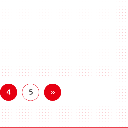
4
5
»