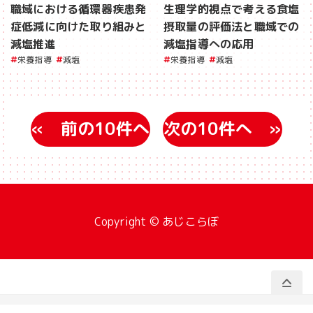
職域における循環器疾患発
生理学的視点で考える食塩
症低減に向けた取り組みと
摂取量の評価法と職域での
減塩推進
減塩指導への応用
栄養指導
減塩
栄養指導
減塩
«
»
Copyright © あじこらぼ