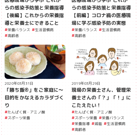
医療現場から学ぶ これか
医療現場から学ぶ これか
らの感染予防策と栄養指導
らの感染予防策と栄養指導
【後編】これからの栄養指
【前編】コロナ禍の医療現
導と栄養士にできること
場に学ぶ感染予防の実態
栄養バランス
生活習慣病
栄養バランス
生活習慣病
高齢者
高齢者
2020年03月31日
2019年03月29日
「勝ち飯®」をご家庭に〜
現場の栄養士さん、管理栄
目的をかなえるカラダづく
養士さんの「？」「！」に
り
こたえたい！
たんぱく質・アミノ酸
たんぱく質・アミノ酸
スポーツ栄養
スポーツ栄養
栄養バランス
栄養指導
減塩
生活習慣病
高齢者