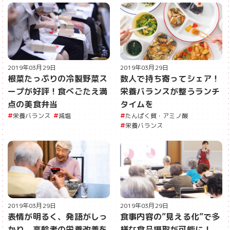
2019年03月29日
2019年03月29日
根菜たっぷりの冷製野菜ス
数人で持ち寄ってシェア！
ープが好評！食べごたえ満
栄養バランスが整うランチ
点の美食弁当
タイムを
栄養バランス
減塩
たんぱく質・アミノ酸
栄養バランス
2019年03月29日
2019年03月29日
表情が明るく、発語がしっ
食事内容の”見える化”で多
かり。高齢者の栄養改善を
様な食品摂取が可能に！